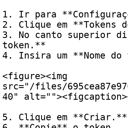
1. Ir para **Configuraç
2. Clique em **Tokens d
3. No canto superior di
token.**

4. Insira um **Nome do 
<figure><img 
src="/files/695cea87e97
40" alt=""><figcaption>
5. Clique em **Criar.**

6. **Copie** o token.
