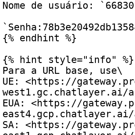
Nome de usuário: `66830
`Senha:78b3e20492db1358
{% endhint %}

{% hint style="info" %}

Para a URL base, use\

UE: <https://gateway.pr
west1.gc.chatlayer.ai/a
EUA: <https://gateway.p
east4.gcp.chatlayer.ai/
SA: <https://gateway.pr