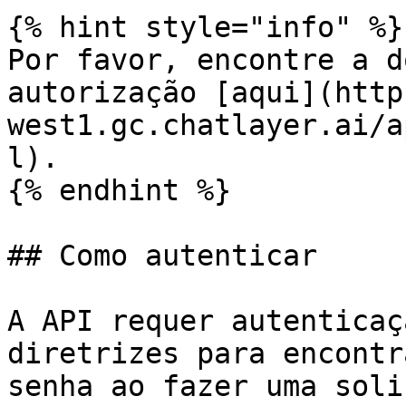
{% hint style="info" %}

Por favor, encontre a d
autorização [aqui](http
west1.gc.chatlayer.ai/a
l).

{% endhint %}

## Como autenticar

A API requer autenticaç
diretrizes para encontr
senha ao fazer uma soli