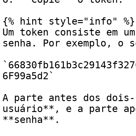
{% hint style="info" %}

Um token consiste em um
senha. Por exemplo, o s
`66830fb161b3c29143f327
6F99a5d2`

A parte antes dos dois-
usuário**, e a parte ap
**senha**.
