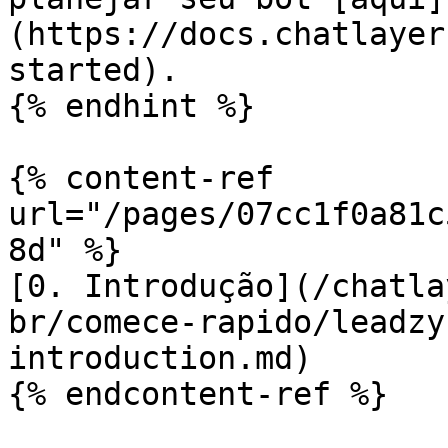
(https://docs.chatlayer
started).

{% endhint %}

{% content-ref 
url="/pages/07cc1f0a81c
8d" %}

[0. Introdução](/chatla
br/comece-rapido/leadzy
introduction.md)

{% endcontent-ref %}
