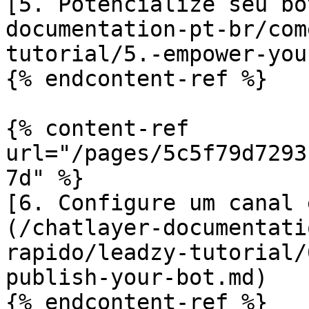
[5. Potencialize seu bo
documentation-pt-br/com
tutorial/5.-empower-you
{% endcontent-ref %}

{% content-ref 
url="/pages/5c5f79d7293
7d" %}

[6. Configure um canal 
(/chatlayer-documentati
rapido/leadzy-tutorial/
publish-your-bot.md)

{% endcontent-ref %}
