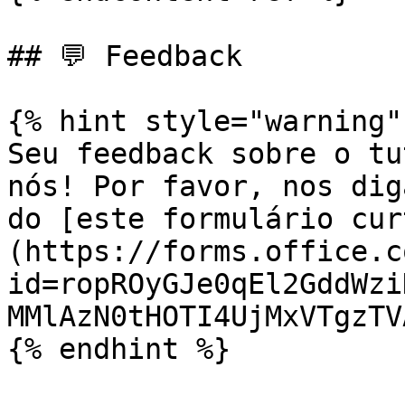
## 💬 Feedback

{% hint style="warning" 
Seu feedback sobre o tu
nós! Por favor, nos dig
do [este formulário cur
(https://forms.office.c
id=ropROyGJe0qEl2GddWzi
MMlAzN0tHOTI4UjMxVTgzTV
{% endhint %}
