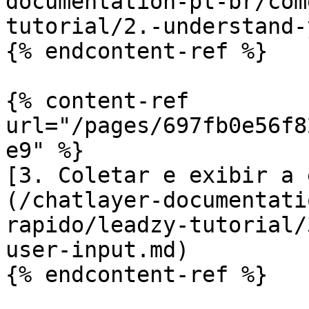
documentation-pt-br/com
tutorial/2.-understand-
{% endcontent-ref %}

{% content-ref 
url="/pages/697fb0e56f8
e9" %}

[3. Coletar e exibir a 
(/chatlayer-documentati
rapido/leadzy-tutorial/
user-input.md)

{% endcontent-ref %}
