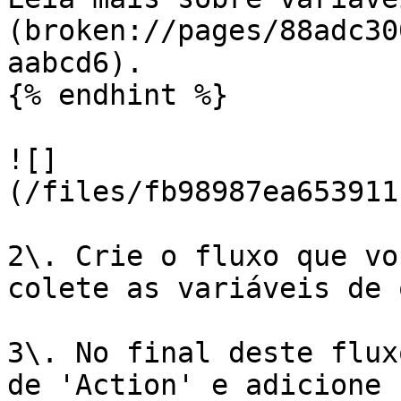
(broken://pages/88adc30
aabcd6).

{% endhint %}

![]
(/files/fb98987ea653911
2\. Crie o fluxo que vo
colete as variáveis de 
3\. No final deste flux
de 'Action' e adicione 