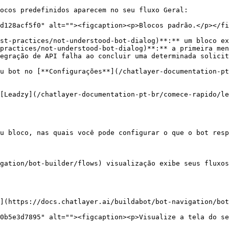
ocos predefinidos aparecem no seu fluxo Geral:

d128acf5f0" alt=""><figcaption><p>Blocos padrão.</p></fi
st-practices/not-understood-bot-dialog)**:** um bloco ex
practices/not-understood-bot-dialog)**:** a primeira men
egração de API falha ao concluir uma determinada solicit
u bot no [**Configurações**](/chatlayer-documentation-pt
[Leadzy](/chatlayer-documentation-pt-br/comece-rapido/le
u bloco, nas quais você pode configurar o que o bot resp
gation/bot-builder/flows) visualização exibe seus fluxos
](https://docs.chatlayer.ai/buildabot/bot-navigation/bot
0b5e3d7895" alt=""><figcaption><p>Visualize a tela do se