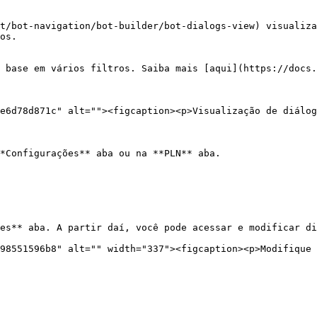
t/bot-navigation/bot-builder/bot-dialogs-view) visualiza
os.

 base em vários filtros. Saiba mais [aqui](https://docs.
e6d78d871c" alt=""><figcaption><p>Visualização de diálog
*Configurações** aba ou na **PLN** aba.

es** aba. A partir daí, você pode acessar e modificar di
98551596b8" alt="" width="337"><figcaption><p>Modifique 