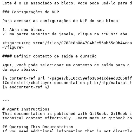
Este é o ID associado ao bloco. Você pode usá-lo para d
### Configurações de NLP

Para acessar as configurações de NLP do seu bloco:

1. Abra seu bloco.

2. Na parte superior da janela, clique na **PLN** aba. 
<figure><img src="/files/0788f8b0d4704b3e56ab55e0b44cea
</figure>

#### Definir contexto de saída e duração

Aqui, você pode selecionar um contexto de saída para o 
duração abaixo:

{% content-ref url="/pages/b510cc59ef638641cdeed82658ff
[Contexto](/chatlayer-documentation-pt-br/nlp/natural-l
{% endcontent-ref %}

---

# Agent Instructions

This documentation is published with GitBook. GitBook i
technical content effectively. Learn more at gitbook.co
## Querying This Documentation

If you need additional information that is not directly