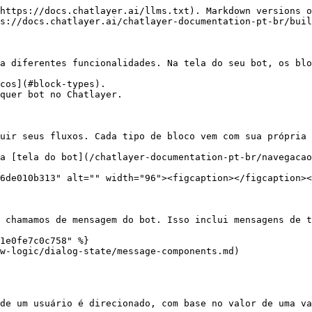
https://docs.chatlayer.ai/llms.txt). Markdown versions o
s://docs.chatlayer.ai/chatlayer-documentation-pt-br/buil
a diferentes funcionalidades. Na tela do seu bot, os blo
cos](#block-types).

quer bot no Chatlayer.

uir seus fluxos. Cada tipo de bloco vem com sua própria 
a [tela do bot](/chatlayer-documentation-pt-br/navegacao
6de010b313" alt="" width="96"><figcaption></figcaption><
 chamamos de mensagem do bot. Isso inclui mensagens de t
1e0fe7c0c758" %}

w-logic/dialog-state/message-components.md)

de um usuário é direcionado, com base no valor de uma va