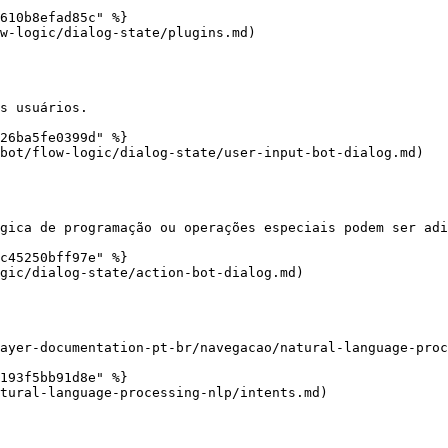
610b8efad85c" %}

w-logic/dialog-state/plugins.md)

s usuários.

26ba5fe0399d" %}

bot/flow-logic/dialog-state/user-input-bot-dialog.md)

gica de programação ou operações especiais podem ser adi
c45250bff97e" %}

gic/dialog-state/action-bot-dialog.md)

ayer-documentation-pt-br/navegacao/natural-language-proc
193f5bb91d8e" %}

tural-language-processing-nlp/intents.md)
