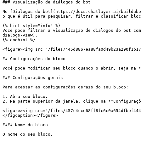
### Visualização de diálogos do bot

No [Diálogos do bot](https://docs.chatlayer.ai/buildabo
o que é útil para pesquisar, filtrar e classificar bloc
{% hint style="info" %}

Você pode filtrar a visualização de diálogos do bot com
dialogs-view).

{% endhint %}

<figure><img src="/files/445d8867ea88fa0d49b23a290f1b17
## Configurações do bloco

Você pode modificar seu bloco quando o abrir, seja na *
### Configurações gerais

Para acessar as configurações gerais do seu bloco:

1. Abra seu bloco.

2. Na parte superior da janela, clique na **Configuraçõ
<figure><img src="/files/457c4cce68ff8fc6c0a654dfbef444
</figcaption></figure>

#### Nome do bloco

O nome do seu bloco.
