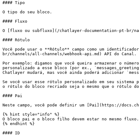
#### Tipo

O tipo do seu bloco.

#### Fluxo

O [fluxo ou subfluxo](/chatlayer-documentation-pt-br/na
#### Rótulo

Você pode usar o **Rótulo** campo como um identificador
br/channels/all-channels/webhook-api.md) API do Canal.

Por exemplo: digamos que você queira armazenar o número
personalizado a esse bloco (por ex., `messages_greeting
Chatlayer mudará, mas você ainda poderá adicionar `mess
Se você usar esse rótulo personalizado em seu sistema p
o rótulo do bloco recriado seja o mesmo que o rótulo do
#### Pai

Neste campo, você pode definir um [Pai](https://docs.ch
{% hint style="info" %}

O bloco pai e o bloco filho devem estar no mesmo fluxo.

{% endhint %}

#### ID
