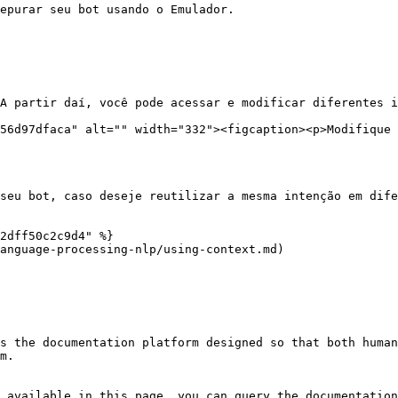
epurar seu bot usando o Emulador.

A partir daí, você pode acessar e modificar diferentes i
56d97dfaca" alt="" width="332"><figcaption><p>Modifique 
seu bot, caso deseje reutilizar a mesma intenção em dife
2dff50c2c9d4" %}

anguage-processing-nlp/using-context.md)

s the documentation platform designed so that both human
m.

 available in this page, you can query the documentation