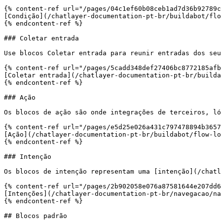
{% content-ref url="/pages/04c1ef60b08ceb1ad7d36b92789c
[Condição](/chatlayer-documentation-pt-br/buildabot/flo
{% endcontent-ref %}

### Coletar entrada

Use blocos Coletar entrada para reunir entradas dos seu
{% content-ref url="/pages/5cadd348def27406bc8772185afb
[Coletar entrada](/chatlayer-documentation-pt-br/builda
{% endcontent-ref %}

### Ação

Os blocos de ação são onde integrações de terceiros, ló
{% content-ref url="/pages/e5d25e026a431c797478894b3657
[Ação](/chatlayer-documentation-pt-br/buildabot/flow-lo
{% endcontent-ref %}

### Intenção

Os blocos de intenção representam uma [intenção](/chatl
{% content-ref url="/pages/2b902058e076a87581644e207dd6
[Intenções](/chatlayer-documentation-pt-br/navegacao/na
{% endcontent-ref %}

## Blocos padrão
