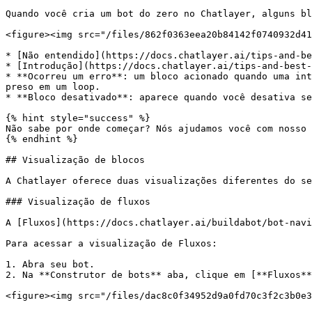
Quando você cria um bot do zero no Chatlayer, alguns bl
<figure><img src="/files/862f0363eea20b84142f0740932d41
* [Não entendido](https://docs.chatlayer.ai/tips-and-be
* [Introdução](https://docs.chatlayer.ai/tips-and-best-
* **Ocorreu um erro**: um bloco acionado quando uma int
preso em um loop.

* **Bloco desativado**: aparece quando você desativa se
{% hint style="success" %}

Não sabe por onde começar? Nós ajudamos você com nosso 
{% endhint %}

## Visualização de blocos

A Chatlayer oferece duas visualizações diferentes do se
### Visualização de fluxos

A [Fluxos](https://docs.chatlayer.ai/buildabot/bot-navi
Para acessar a visualização de Fluxos:

1. Abra seu bot.

2. Na **Construtor de bots** aba, clique em [**Fluxos**
<figure><img src="/files/dac8c0f34952d9a0fd70c3f2c3b0e3