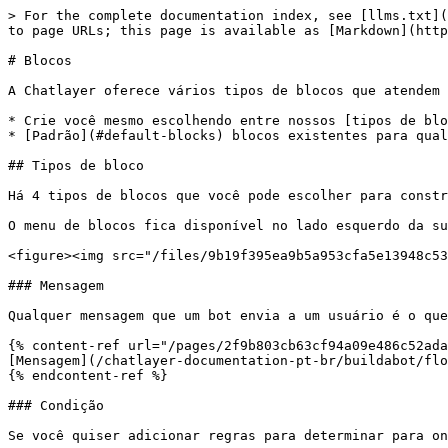
> For the complete documentation index, see [llms.txt](
to page URLs; this page is available as [Markdown](http
# Blocos

A Chatlayer oferece vários tipos de blocos que atendem 
* Crie você mesmo escolhendo entre nossos [tipos de blo
* [Padrão](#default-blocks) blocos existentes para qual
## Tipos de bloco

Há 4 tipos de blocos que você pode escolher para constr
O menu de blocos fica disponível no lado esquerdo da su
<figure><img src="/files/9b19f395ea9b5a953cfa5e13948c53
### Mensagem

Qualquer mensagem que um bot envia a um usuário é o que
{% content-ref url="/pages/2f9b803cb63cf94a09e486c52ada
[Mensagem](/chatlayer-documentation-pt-br/buildabot/flo
{% endcontent-ref %}

### Condição

Se você quiser adicionar regras para determinar para on