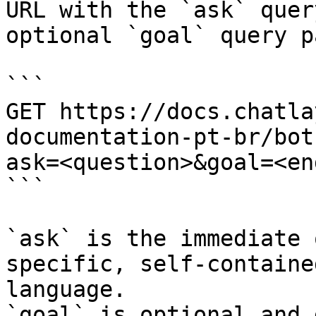
URL with the `ask` quer
optional `goal` query p
```

GET https://docs.chatla
documentation-pt-br/bot
ask=<question>&goal=<en
```

`ask` is the immediate 
specific, self-containe
language.

`goal` is optional and 